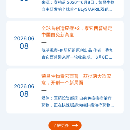
来源：赛柏蓝 2026年6月8日，荣昌生物
自主研发的全球首个BLyS/APRIL双靶点
创新药泰它西普（泰爱®）的两大适应症
——干燥综合征（干燥病）、IgA肾病正
全球首创适应症+2，泰它西普锚定
式获批。至此，泰它西普成为拥
中国自免新高度
2026.06
08
氨基观察-创新药组原创出品 作者 | 蔡九
泰它西普迎来新一轮收获期。 6月8日，
荣昌生物宣布，泰它西普治疗干燥综合
症、IgA肾病适应症获批上市。这意味
荣昌生物泰它西普：获批两大适应
着，泰它西普强势开
症，开创一个新局面
2026.06
08
媒体：医药投资部落 自身免疫疾病治疗
药物，正在快速崛起为继肿瘤治疗药物之
后的全球创新药产业第二大战略赛道。
与此同时，这一赛道的竞争逻辑也在悄然
了解更多
重构——多靶点、多