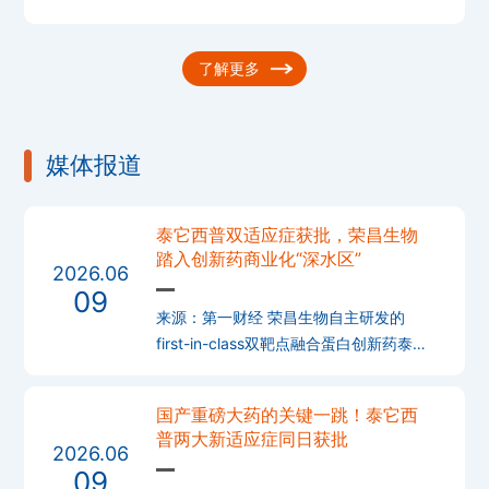
单抗（商品名：爱地希®）联合替雷利珠
单抗和替吉奥（S-1）一线治疗HER2中高
表达晚期胃
了解更多
媒体报道
泰它西普双适应症获批，荣昌生物
踏入创新药商业化“深水区”
2026.06
09
来源：第一财经 荣昌生物自主研发的
first-in-class双靶点融合蛋白创新药泰它
西普（RC18）在自身免疫性疾病领域持
续开疆拓土，其用于治疗干燥综合征
国产重磅大药的关键一跳！泰它西
（SjD）和IgA肾病（IgAN）的上市申请
普两大新适应症同日获批
（BLA）
2026.06
09