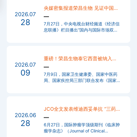
475,205万元，同比增加约433%；预计
央媒密集报道荣昌生物 见证中国创
实现归母
2026.07
新药产业向上的力量
28
7月27日，中央电视台财经频道《经济信
息联播》栏目播出“国内与国际市场双轮
驱动 创新价值兑现提速”稿件，报道以荣
昌生物为例，讲述了企业高效推进国内商
业化及对外授权合作
重磅！荣昌生物泰它西普被纳入
2026.07
《国家基本药物目录（2026年
09
版）》
7月9日，国家卫生健康委、国家中医药
局、国家疾控局三部门联合发布《国家基
本药物目录（2026年版）》，荣昌生物
(688331.SH/09995.HK)自主研发的全
球首创BLyS/APRIL双靶点新型融合蛋白
药物泰它西普
JCO全文发表维迪西妥单抗 “三药联
2026.06
合”（RCTS）方案一线治疗胃癌研
28
究成果
6月27日，国际肿瘤学顶级期刊《临床肿
瘤学杂志》（Journal of Clinical
Oncology，JCO）在线发表了维迪西妥