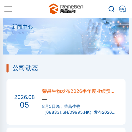
新闻中心
News
公司动态
荣昌生物发布2026半年度业绩预
2026.08
告：营收约58.5亿元增幅433%，盈
05
利约47亿元同比扭亏为盈
8月5日晚，荣昌生物
（688331.SH/09995.HK）发布2026年
半年度业绩预告，经初步测算，预计
2026年半年度实现营业收入约585,000
万元，与上年同期相比将增加约