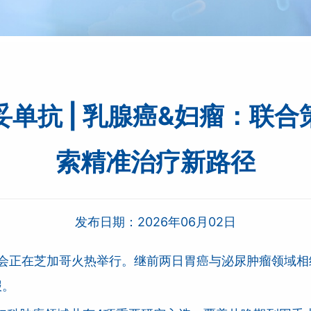
迪西妥单抗 | 乳腺癌&妇瘤：
索精准治疗新路径
发布日期：
2026年06月02日
）年会正在芝加哥火热举行。继前两日胃癌与泌尿肿瘤领域相
报。