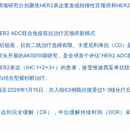
项研究分别聚焦HER2表达复发或转移性宫颈癌和HER
R2 ADC联合免疫双抗治疗宫颈癌新模式
预后较差，目前二线治疗选择有限。卡度尼利单抗（CD）是一
开展的AK001Ⅱ期研究，是全球首个评估“HER2 AD
R2表达（IHC 1+2+3+）的患者，接受维迪西妥单抗
蛋白结合型紫杉醇治疗。
2026年1月15日，共入组63例既往接受过1-3线化疗
例患者达到完全缓解（CR），中位缓解持续时间（DOR）