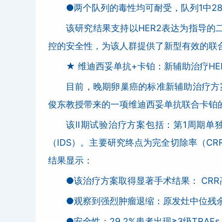
●两个队列的毒性均可耐受，队列1中28.
该研究结果支持以HER2表达为指导的
控的安全性，为该人群提供了新型有效的联
★ 维迪西妥单抗+卡铂：新辅助治疗H
目前，晚期卵巢癌的标准新辅助治疗方
俊东教授带来的一项维迪西妥单抗联合卡铂
该Ⅱ期试验治疗方案包括：第1周期单
（IDS）。主要研究终点为完全切除率（CR
结果显示：
●该治疗方案取得显著手术结果： CRR高
●观察到强烈肿瘤退缩：原发灶中位残余
●安全性：29.2%患者出现≥3级TR