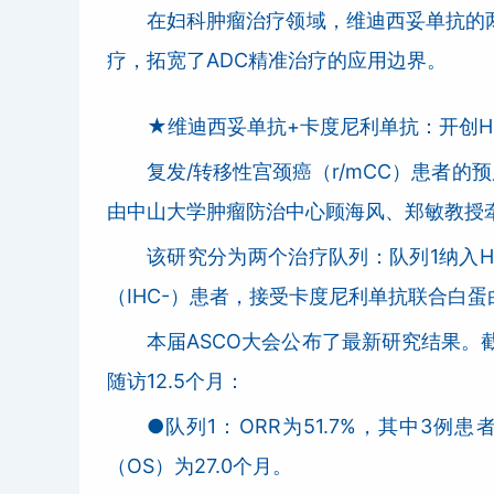
在妇科肿瘤治疗领域，维迪西妥单抗的两
疗，拓宽了ADC精准治疗的应用边界。
★维迪西妥单抗+卡度尼利单抗：开创HE
复发/转移性宫颈癌（r/mCC）患者的
由中山大学肿瘤防治中心顾海风、郑敏教授牵头
该研究分为两个治疗队列：队列1纳入HE
（IHC-）患者，接受卡度尼利单抗联合白
本届ASCO大会公布了最新研究结果。截至
随访12.5个月：
●队列1：ORR为51.7%，其中3
（OS）为27.0个月。