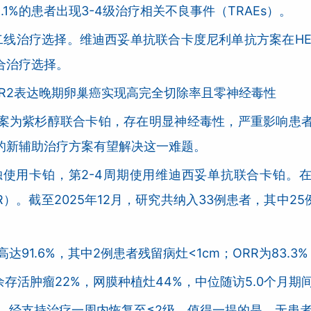
1%的患者出现3-4级治疗相关不良事件（TRAEs）。
二线治疗选择。维迪西妥单抗联合卡度尼利单抗方案在HER
合治疗选择。
ER2表达晚期卵巢癌实现高完全切除率且零神经毒性
案为紫杉醇联合卡铂，存在明显神经毒性，严重影响患
的新辅助治疗方案有望解决这一难题。
独使用卡铂，第2-4周期使用维迪西妥单抗联合卡铂。
R）。截至2025年12月，研究共纳入33例患者，其中25
达91.6%，其中2例患者残留病灶<1cm；ORR为83.3
存活肿瘤22%，网膜种植灶44%，中位随访5.0个月期
AEs，经支持治疗一周内恢复至≤2级。值得一提的是，无