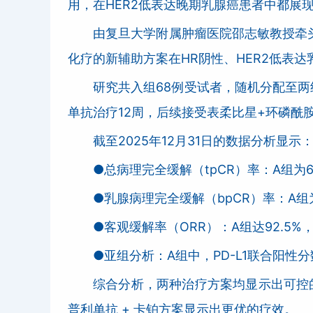
用，在HER2低表达晚期乳腺癌患者中都展
由复旦大学附属肿瘤医院邵志敏教授牵头
化疗的新辅助方案在HR阴性、HER2低表
研究共入组68例受试者，随机分配至两
单抗治疗12周，后续接受表柔比星+环磷酰
截至2025年12月31日的数据分析显示
●总病理完全缓解（tpCR）率：A组为62.
●乳腺病理完全缓解（bpCR）率：A组为6
●客观缓解率（ORR）：A组达92.5%，
●亚组分析：A组中，PD-L1联合阳性分数
综合分析，两种治疗方案均显示出可控的
普利单抗 + 卡铂方案显示出更优的疗效。