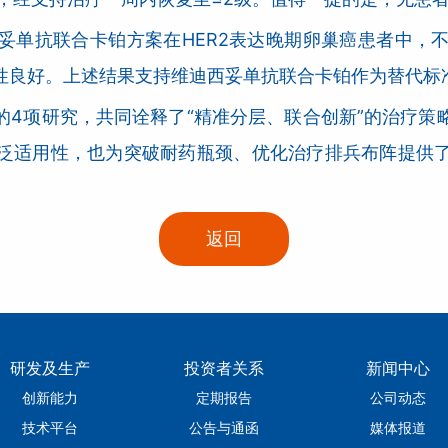
妥单抗联合卡铂方案在HER2表达晚期卵巢癌患者中，
性良好。上述结果支持维迪西妥单抗联合卡铂作为替代标
的4项研究，共同诠释了“精准分层、联合创新”的治疗策
泛适用性，也为突破耐药瓶颈、优化治疗排兵布阵提供
返回
研发及生产
投资者关系
新闻中心
创新能力
定期报告
公司动态
技术平台
公告与通函
媒体报道