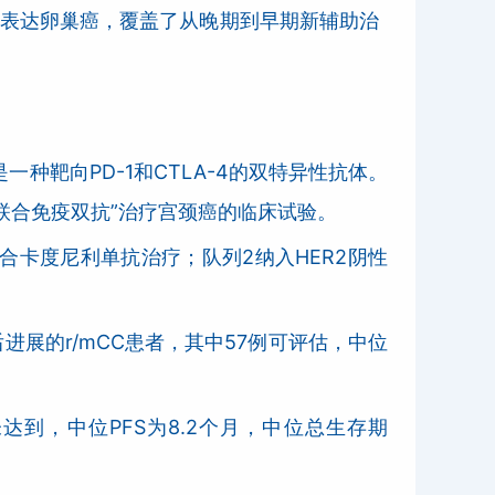
2表达卵巢癌，覆盖了从晚期到早期新辅助治
种靶向PD-1和CTLA-4的双特异性抗体。
C联合免疫双抗”治疗宫颈癌的临床试验。
联合卡度尼利单抗治疗；队列2纳入HER2阴性
后进展的r/mCC患者，其中57例可评估，中位
未达到，中位PFS为8.2个月，中位总生存期