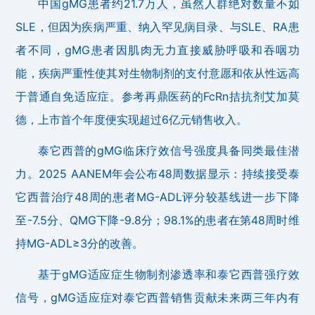
中国gMG患者约21.7万人，虽然人群绝对数量不如
SLE，但因为疾病严重、纳入罕见病目录、与SLE、RA患
者不同，gMG患者因肌肉无力直接威胁呼吸和吞咽功
能，疾病严重性使其对生物制剂的支付意愿和依从性远高
于普通自免适应症。参考再鼎医药的FcRn拮抗剂艾加莫
德，上市首个年度便实现超过6亿元销售收入。
泰它西普的gMG临床疗效信号强度具备同类最佳潜
力。2025 AANEM年会公布48周数据显示：持续接受泰
它西普治疗48周的患者MG-ADL评分较基线进一步下降
至-7.5分、QMG下降-9.8分；98.1%的患者在第48周时维
持MG-ADL≥3分的改善。
基于gMG适应症生物制剂渗透率和泰它西普强疗效
信号，gMG适应症对泰它西普销售贡献未来两三年内有