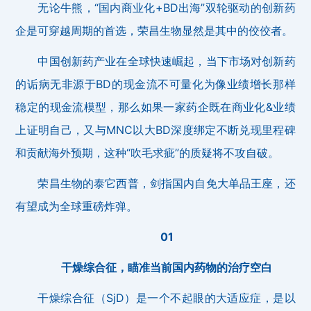
无论牛熊，“国内商业化+BD出海”双轮驱动的创新药
企是可穿越周期的首选，荣昌生物显然是其中的佼佼者。
中国创新药产业在全球快速崛起，当下市场对创新药
的诟病无非源于BD的现金流不可量化为像业绩增长那样
稳定的现金流模型，那么如果一家药企既在商业化&业绩
上证明自己，又与MNC以大BD深度绑定不断兑现里程碑
和贡献海外预期，这种“吹毛求疵”的质疑将不攻自破。
荣昌生物的泰它西普，剑指国内自免大单品王座，还
有望成为全球重磅炸弹。
01
干燥综合征，瞄准当前国内药物的治疗空白
干燥综合征（SjD）是一个不起眼的大适应症，是以