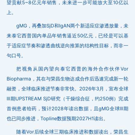
望贡献5~8亿元年销售，未来进一步可能放大至10亿以
上。
gMG，再叠加SjD和IgAN两个新适应症渗透放量，未
来泰它西普国内单品年销售逼近50亿元，已经是可以基
于适应症节奏和渗透曲线逆向推算的结构性目标，而非一
句口号。
把视角从国内望向泰它西普的海外合作伙伴Vor
Biopharma，其在与荣昌生物达成合作后迅速完成新一轮
融资，全球临床推进节奏非常快。2026年3月，宣布全球
III期UPSTREAM SjD研究（干燥综合征，约250例）完成
首例患者给药，预计2028年读出数据，且gMG全球III期
也已同步推进，Topline数据预期2027H1读出。
随着Vor后续全球三期临床推进和数据读出，荣昌生