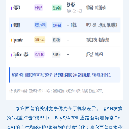
泰它西普的关键竞争优势在于机制差异。 IgAN发病
的"四重打击"模型中，BLyS/APRIL通路驱动着异常Gd-
IgA1的产生和B细胞/浆细胞的过度活化；泰它西普直接作