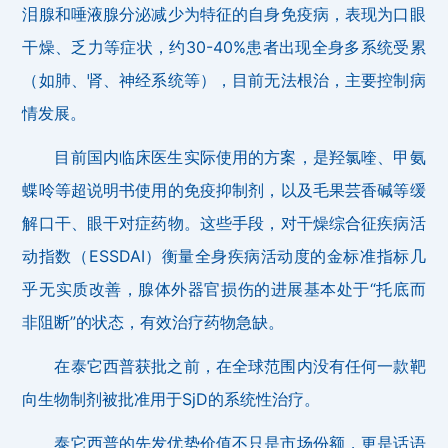
泪腺和唾液腺分泌减少为特征的自身免疫病，表现为口眼
干燥、乏力等症状，约30-40%患者出现全身多系统受累
（如肺、肾、神经系统等），目前无法根治，主要控制病
情发展。
目前国内临床医生实际使用的方案，是羟氯喹、甲氨
蝶呤等超说明书使用的免疫抑制剂，以及毛果芸香碱等缓
解口干、眼干对症药物。这些手段，对干燥综合征疾病活
动指数（ESSDAI）衡量全身疾病活动度的金标准指标几
乎无实质改善，腺体外器官损伤的进展基本处于“托底而
非阻断”的状态，有效治疗药物急缺。
在泰它西普获批之前，在全球范围内没有任何一款靶
向生物制剂被批准用于SjD的系统性治疗。
泰它西普的先发优势价值不只是市场份额，更是话语