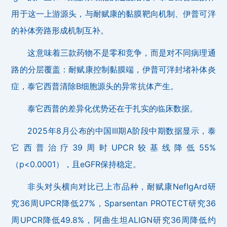
用于这一上游源头，与耐赋康的黏膜靶向机制、伊普可泮
的补体旁路形成机制互补。
这意味着三款药物不是零和竞争，而是对不同病理通
路的分层覆盖：耐赋康控制黏膜端，伊普可泮封堵补体炎
症，泰它西普清除B细胞源头的异常抗体产生。
泰它西普的差异化优势还在于扎实的临床数据。
2025年8月公布的中国III期A阶段中期数据显示，泰
它西普治疗39周时UPCR较基线降低55%
（p<0.0001），且eGFR保持稳定。
非头对头横向对比已上市品种，耐赋康NefIgArd研
究36周UPCR降低27%，Sparsentan PROTECT研究36
周UPCR降低49.8%，阿曲生坦ALIGN研究36周降低约