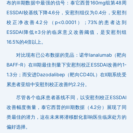
布的Ⅲ期数据中最强的信号：泰它西普160mg组第48周
ESSDAI较基线下降4.6分，安慰剂组仅为0.4分，安慰剂
校正净改善4.2分（p<0.0001）；73%的患者达到
ESSDAI降低≥3分的临床意义改善阈值，是安慰剂组
16.5%的4倍以上。
对比现有已公布数据的竞品：诺华Ianalumab（靶向
BAFF-R）在III期最佳剂量下安慰剂校正ESSDAI改善约1-
1.3分；而安进Dazodalibep（靶向CD40L）在II期系统受
累患者亚组中安慰剂校正改善约2.2分。
尽管各个临床患者基线不同，以安慰剂校正ESSDAI
改善幅度衡量，泰它西普的Ⅲ期数据（4.2分）展现了同
类最佳的潜力，这在未来将潜移默化影响医生临床处方的
偏好选择。