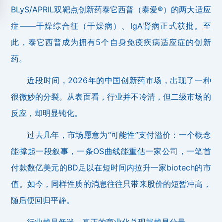
BLyS/APRIL双靶点创新药泰它西普（泰爱®）的两大适应
症——干燥综合征（干燥病）、IgA肾病正式获批。至
此，泰它西普成为拥有5个自身免疫疾病适应症的创新
药。
近段时间，2026年的中国创新药市场，出现了一种
很微妙的分裂。从表面看，行业并不冷清，但二级市场的
反应，却明显钝化。
过去几年，市场愿意为“可能性”支付溢价：一个概念
能撑起一段叙事，一条OS曲线能重估一家公司，一笔首
付款数亿美元的BD足以在短时间内拉升一家biotech的市
值。如今，同样性质的消息往往只带来股价的短暂冲高，
随后便回归平静。
行业越是低迷，真正的商业化兑现就越显分量。