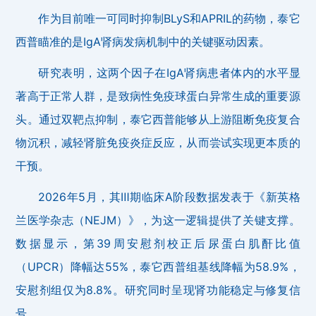
作为目前唯一可同时抑制BLyS和APRIL的药物，泰它
西普瞄准的是IgA肾病发病机制中的关键驱动因素。
研究表明，这两个因子在IgA肾病患者体内的水平显
著高于正常人群，是致病性免疫球蛋白异常生成的重要源
头。通过双靶点抑制，泰它西普能够从上游阻断免疫复合
物沉积，减轻肾脏免疫炎症反应，从而尝试实现更本质的
干预。
2026年5月，其Ⅲ期临床A阶段数据发表于《新英格
兰医学杂志（NEJM）》，为这一逻辑提供了关键支撑。
数据显示，第39周安慰剂校正后尿蛋白肌酐比值
（UPCR）降幅达55%，泰它西普组基线降幅为58.9%，
安慰剂组仅为8.8%。研究同时呈现肾功能稳定与修复信
号。